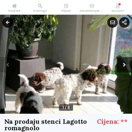
Početak
Pretraga
Objavi
Kontaktirajte Nas
Account
1
/
6
Na prodaju stenci Lagotto
Cijena: **
romagnolo