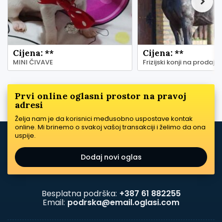
Cijena: **
Cijena: **
MINI ČIVAVE
Frizijski konji na prodaju
Prvi online oglasni prostor na pravoj
adresi
Želja nam je da korisnici međusobno uspostave kontak
online. Mi brinemo o svakoj vašoj transakciji i želimo da ona
uspije.
Dodaj novi oglas
Besplatna podrška:
+387 61 882255
Email:
podrska@email.oglasi.com