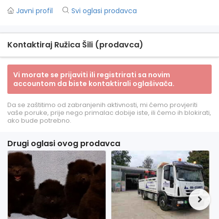
Javni profil
Svi oglasi prodavca
Kontaktiraj Ružica Šili (prodavca)
Vi morate se prijaviti ili registrirati sa novim
accountom da biste kontaktirali oglašivača.
Da se zaštitimo od zabranjenih aktivnosti, mi ćemo provjeriti
vaše poruke, prije nego primalac dobije iste, ili ćemo ih blokirati,
ako bude potrebno.
Drugi oglasi ovog prodavca