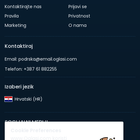
Kontaktirajte nas
Prijavi se
Pravila
Privatnost
Marketing
O nama
Kontaktiraj
Email: podrska@email.oglasi.com
Telefon: +387 61 882255
Izaberi jezik
Hrvatski (HR)‎
SOCIJALNI MEDIJI
Cookie Preferences
www.Oglasi.com koristi