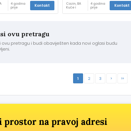
A
4 godina
Cazin, BA
4 godina
Kontakt
Kontakt
prije
Kuće i
prije
-
stanovi -
prodaja
si ovu pretragu
 ovu pretragu i budi obaviješten kada novi oglasi budu
ljeni.
1
2
3
>
>>
i prostor na pravoj adresi