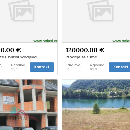
00.00 €
120000.00 €
te u blizini Sarajeva
Prodaje se šuma
,
4 godina
Sarajevo,
4 godina
Kontakt
Kontakt
prije
BA
prije
Kuće i
-
stanovi -
prodaja