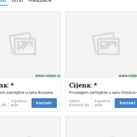
asi
Lično
Preduzeće
na: *
Cijena: *
Prodajem zemljište u selu Bosanska Bojna, opstina Velika Kladusa
4 godina
Velika
4 godina
Kontakt
Kontakt
, BA
prije
Kladuša, BA
prije
Kuće i
-
stanovi -
prodaja