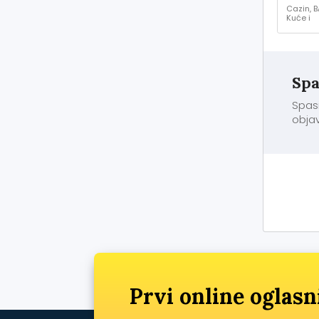
Cazin, B
Kuće i
stanovi 
prodaja
Spa
Spasi
objav
Prvi online oglasn