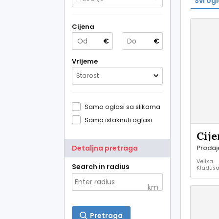
Svi ogl
Cijena
€
€
Vrijeme
Starost
Samo oglasi sa slikama
Samo istaknuti oglasi
Cije
Detaljna pretraga
Velika
Search in radius
Kladuša
Kuće i
stanovi 
km
prodaja
Pretraga