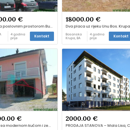
00.00 €
18000.00 €
Kuća sa poslovnim prostorom Bužim
Dva placa uz rijeku Unu Bos. Krup
A
4 godina
Bosanska
4 godina
Kontakt
Kontakt
prije
Krupa, BA
prije
-
Kuće i
stanovi -
prodaja
00.00 €
2000.00 €
Posjed sa modernom kućom i zemljištem