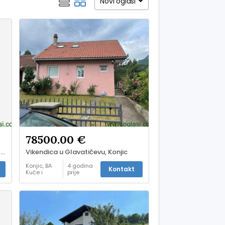
Novi oglasi
78500.00 €
Prodajem zemljište u selu Glinica-Bukovlje, opstina Velika Kladusa
Vikendica u Glavatičevu, Konjic
Konjic, BA
4 godina
Kontakt
Kuće i
prije
stanovi -
prodaja