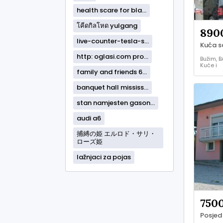
health scare for bla...
โคีดกิลโหด yulgang
890
live-counter-tesla-s...
http: oglasi.com pro...
Bužim, B
Kuće i
family and friends 6...
stanovi 
prodaja
banquet hall mississ...
stan namjesten gason...
audi a6
捕縛の姫 エルロド・サリ・
ローズ姫
lažnjaci za pojas
750