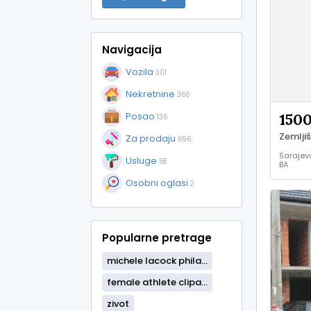
Navigacija
Vozila
301
Nekretnine
366
150
Posao
136
Zemljiš
Za prodaju
696
Sarajevo
Usluge
58
BA
Kuće i
Osobni oglasi
stanovi 
2
prodaja
Popularne pretrage
michele lacock phila...
female athlete clipa...
zivot