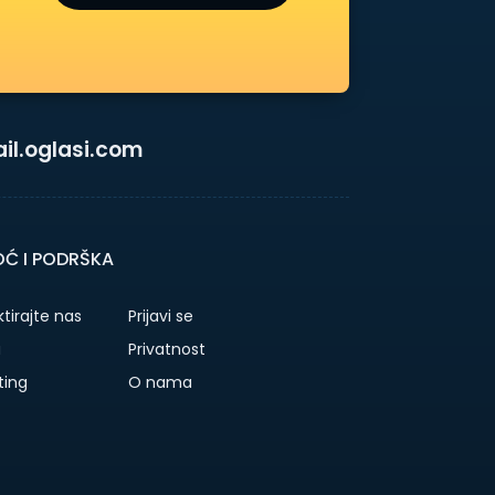
l.oglasi.com
Ć I PODRŠKA
tirajte nas
Prijavi se
a
Privatnost
ting
O nama