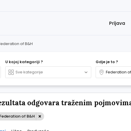
Prijava
Federation of B&H
U kojoj kategoriji ?
Gdje je to ?
ezultata odgovara traženim pojmovim
 Federation of B&H