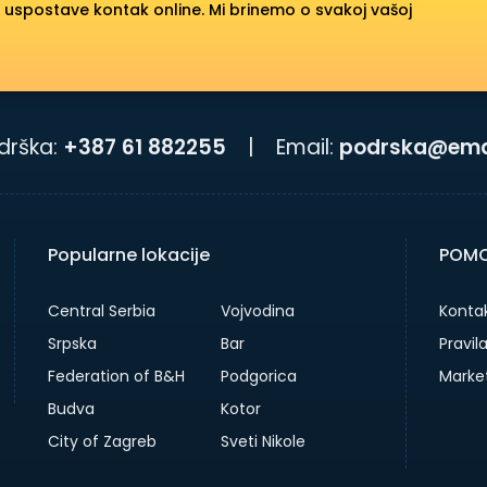
 uspostave kontak online. Mi brinemo o svakoj vašoj
drška:
+387 61 882255
|
Email:
podrska@emai
Popularne lokacije
POMO
Central Serbia
Vojvodina
Kontak
Srpska
Bar
Pravil
Federation of B&H
Podgorica
Marke
Budva
Kotor
City of Zagreb
Sveti Nikole