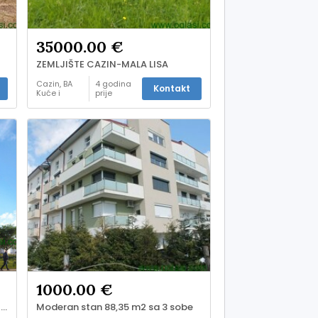
35000.00 €
a
ZEMLJIŠTE CAZIN-MALA LISA
Cazin, BA
4 godina
Kontakt
Kuće i
prije
stanovi -
prodaja
1000.00 €
PRODAJA STANOVA – Mala Lisa, CAZIN
Moderan stan 88,35 m2 sa 3 sobe