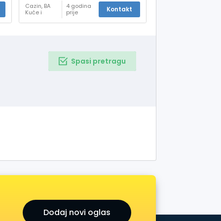
Cazin, BA
4 godina
Kontakt
Kuće i
prije
stanovi -
prodaja
Spasi pretragu
Dodaj novi oglas