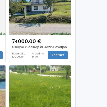
74000.00 €
Useljiva kuća Kapići Cazin Povoljno
Bosanska
4 godina
Kontakt
Krupa, BA
prije
Kuće i
stanovi -
prodaja