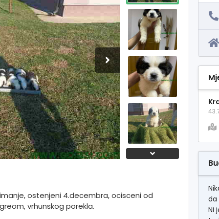
Mj
Kra
43.
Bu
Nik
imanje, ostenjeni 4.decembra, ocisceni od
da 
edigreom, vrhunskog porekla.
Ni 