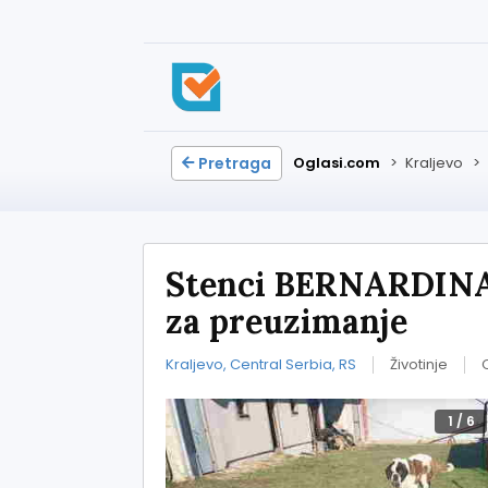
Pretraga
Oglasi.com
>
Kraljevo
>
Stenci BERNARDINA
za preuzimanje
Kraljevo, Central Serbia, RS
Životinje
1
/
6