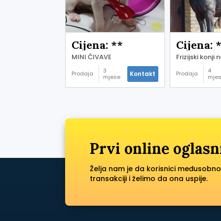
Cijena: **
Cijena: 
MINI ČIVAVE
Frizijski konji
3
4
Kontakt
Prodaja
Prodaja
mjese
mje
ci prije
ci pr
Prvi online oglasn
Želja nam je da korisnici međusobno
transakciji i želimo da ona uspije.