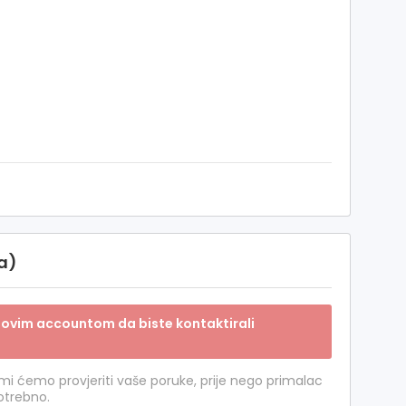
ca)
sa novim accountom da biste kontaktirali
 mi ćemo provjeriti vaše poruke, prije nego primalac
potrebno.