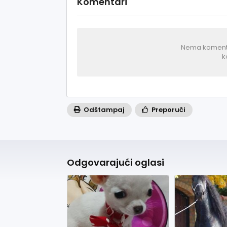
Komentari
Nema komentar
k
Odštampaj
Preporuči
Odgovarajući oglasi