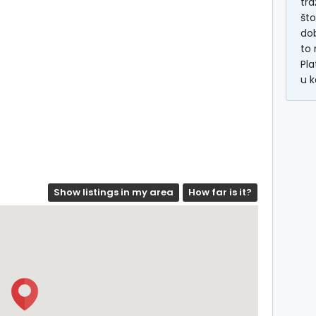
tra
što
dob
to 
Pla
u k
Show listings in my area
How far is it?