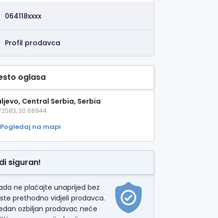
064118xxxx
Profil prodavca
esto oglasa
ljevo, Central Serbia, Serbia
72583, 20.68944
Pogledaj na mapi
di siguran!
ada ne plaćajte unaprijed bez
ste prethodno vidjeli prodavca.
jedan ozbiljan prodavac neće