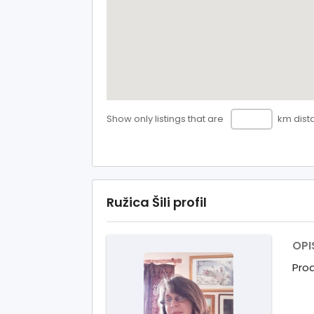
Show only listings that are
km dist
Ružica Šili profil
OPI
Prod