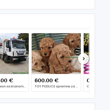
.00 €
600.00 €
Cijena: *
IVECO kamion sa kranom /dizalicom 2011. god dja, Pančevo
TOY PUDLICE spremne za preuzimanje