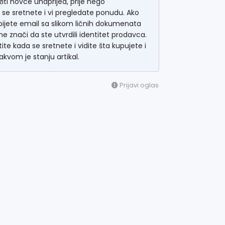
žiti novce unaprijed, prije nego
 se sretnete i vi pregledate ponudu. Ako
ijete email sa slikom ličnih dokumenata
ne znači da ste utvrdili identitet prodavca.
tite kada se sretnete i vidite šta kupujete i
akvom je stanju artikal.
Prijavi oglas