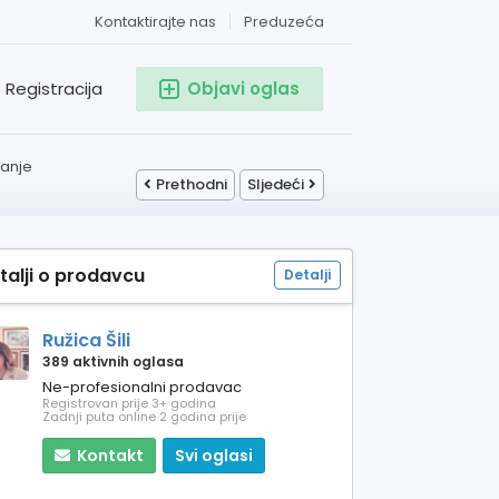
Kontaktirajte nas
Preduzeća
Registracija
Objavi oglas
manje
Prethodni
Sljedeći
talji o prodavcu
Detalji
Ružica Šili
389 aktivnih oglasa
Ne-profesionalni prodavac
Registrovan prije 3+ godina
Zadnji puta online 2 godina prije
Kontakt
Svi oglasi