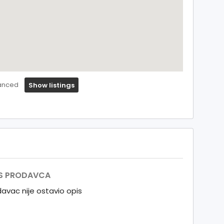
anced
Show listings
S PRODAVCA
avac nije ostavio opis