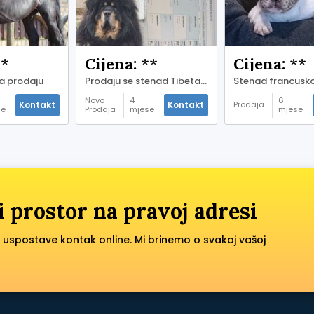
**
Cijena: **
Cijena: **
 na prodaju
Prodaju se stenad Tibetanskog Mastifa sampionskog porijekla
Novo
4
6
Kontakt
Kontakt
Prodaja
se
Prodaja
mjese
mjese
ije
ci prije
ci prije
i prostor na pravoj adresi
 uspostave kontak online. Mi brinemo o svakoj vašoj