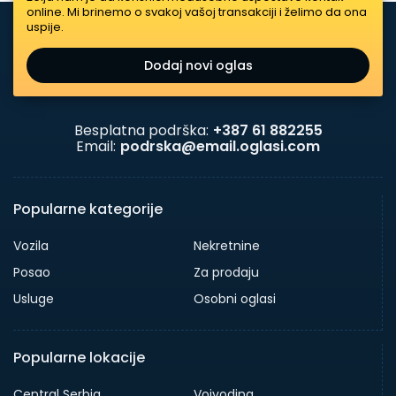
online. Mi brinemo o svakoj vašoj transakciji i želimo da ona
uspije.
Dodaj novi oglas
Besplatna podrška:
+387 61 882255
Email:
podrska@email.oglasi.com
Popularne kategorije
Vozila
Nekretnine
Posao
Za prodaju
Usluge
Osobni oglasi
Popularne lokacije
Central Serbia
Vojvodina