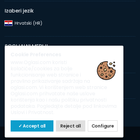
Izaberi jezik
Hrvatski (HR)‎
SOCIJALNI MEDIJI
Cookie Preferences
www.Oglasi.com koristi
kolačiće/cookies za bolje
funkcionisanje web stranice i
pravlino prikazivanje sadržaja na
Pretraga
Dodaj novi oglas
Preduzeća
oglasi.com. Vi korištenjem web stranice
Oglasi.com prihvatate naše uslove
korištenja kao i našu politiku privatnosti
podataka. Pogledajte detalje pod linkovima
|
Srebrenik.net
RadioSrebrenik
Uslovi i Privatnost.
✓ Accept all
Reject all
Configure
Copyright © 2026 Oglasi.com Sva prava zadržana.