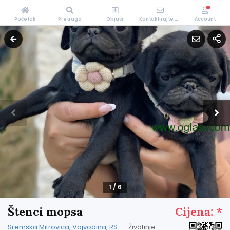
Početak
Pretraga
Objavi
Kontaktirajte Nas
Account
1
/
6
Štenci mopsa
Cijena: *
Sremska Mitrovica, Vojvodina, RS
Životinje