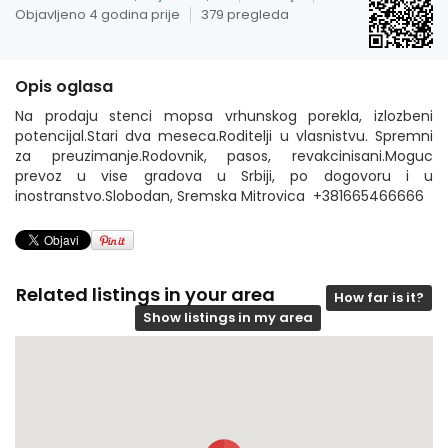
Objavljeno 4 godina prije
379 pregleda
Opis oglasa
Na prodaju stenci mopsa vrhunskog porekla, izlozbeni
potencijal.Stari dva meseca.Roditelji u vlasnistvu. Spremni
za preuzimanje.Rodovnik, pasos, revakcinisani.Moguc
prevoz u vise gradova u Srbiji, po dogovoru i u
inostranstvo.Slobodan, Sremska Mitrovica +381665466666
Related listings in your area
How far is it?
Show listings in my area