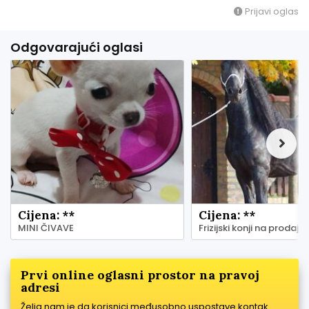
Prijavi oglas
Odgovarajući oglasi
Cijena: **
Cijena: **
MINI ČIVAVE
Frizijski konji na prodaju
Prvi online oglasni prostor na pravoj
adresi
Želja nam je da korisnici međusobno uspostave kontak