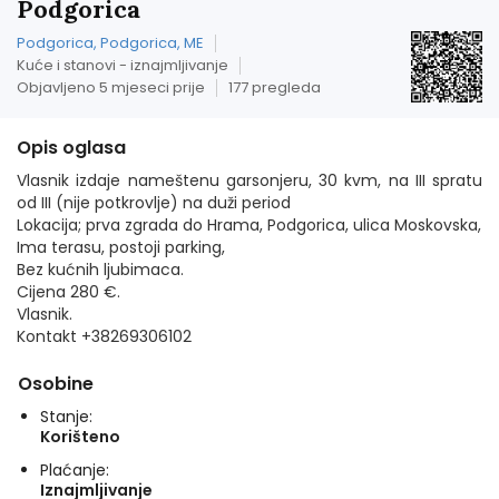
Podgorica
Podgorica, Podgorica, ME
Kuće i stanovi - iznajmljivanje
Objavljeno 5 mjeseci prije
177 pregleda
Opis oglasa
Vlasnik izdaje nameštenu garsonjeru, 30 kvm, na III spratu
od III (nije potkrovlje) na duži period
Lokacija; prva zgrada do Hrama, Podgorica, ulica Moskovska,
Ima terasu, postoji parking,
Bez kućnih ljubimaca.
Cijena 280 €.
Vlasnik.
Kontakt +38269306102
Osobine
Stanje:
Korišteno
Plaćanje:
Iznajmljivanje