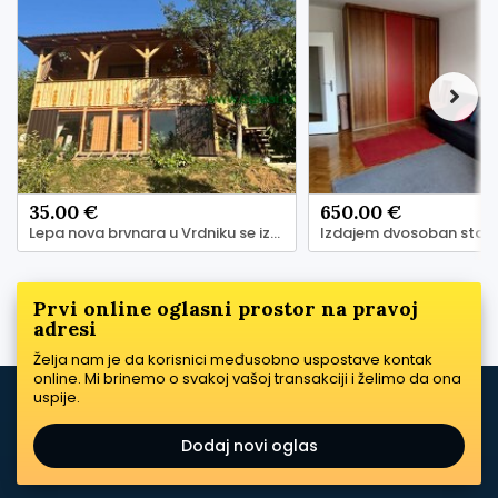
35.00 €
650.00 €
Lepa nova brvnara u Vrdniku se izdaje na dan ili vise
Prvi online oglasni prostor na pravoj
adresi
Želja nam je da korisnici međusobno uspostave kontak
online. Mi brinemo o svakoj vašoj transakciji i želimo da ona
uspije.
Dodaj novi oglas