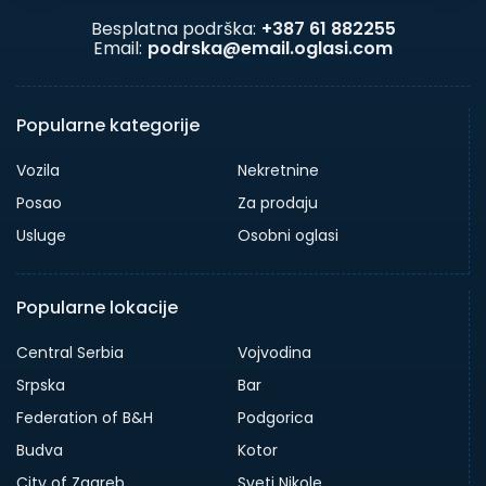
Besplatna podrška:
+387 61 882255
Email:
podrska@email.oglasi.com
Popularne kategorije
Vozila
Nekretnine
Posao
Za prodaju
Usluge
Osobni oglasi
Popularne lokacije
Central Serbia
Vojvodina
Srpska
Bar
Federation of B&H
Podgorica
Budva
Kotor
City of Zagreb
Sveti Nikole