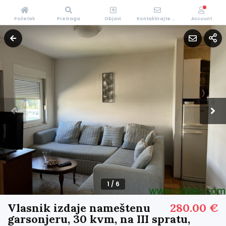
Početak
Pretraga
Objavi
Kontaktirajte Nas
Account
1
/
6
Vlasnik izdaje nameštenu
280.00 €
garsonjeru, 30 kvm, na III spratu,