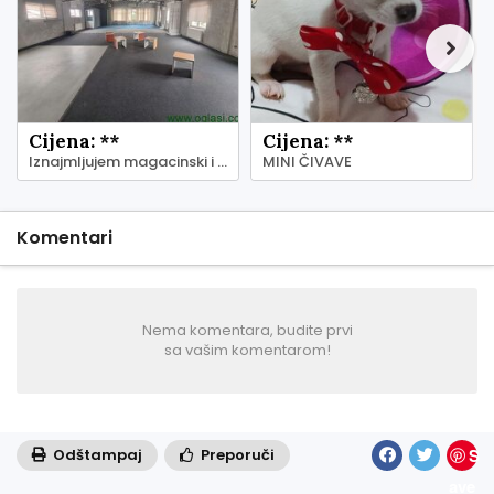
Cijena: **
Cijena: **
Iznajmljujem magacinski i kancelarijski prostor - Zemun
MINI ČIVAVE
Komentari
Nema komentara, budite prvi
sa vašim komentarom!
S
Odštampaj
Preporuči
ave