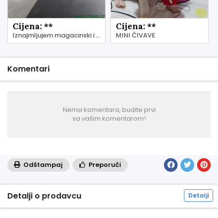
Cijena: **
Cijena: **
Iznajmljujem magacinski i kancelarijski prostor - Zemun
MINI ČIVAVE
Komentari
Nema komentara, budite prvi
sa vašim komentarom!
Odštampaj
Preporuči
Detalji o prodavcu
Detalji