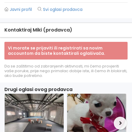
Javni profil
Svi oglasi prodavca
Kontaktiraj Miki (prodavca)
Vi morate se prijaviti ili registrirati sa novim
accountom da biste kontaktirali oglašivača.
Da se zaštitimo od zabranjenih aktivnosti, mi ćemo provjeriti
vaše poruke, prije nego primalac dobije iste, ili ćemo ih blokirati,
ako bude potrebno.
Drugi oglasi ovog prodavca