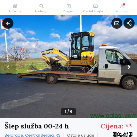
Početak
Pretraga
Objavi
Kontaktirajte Nas
Account
1
/
6
Šlep služba 00-24 h
Cijena: **
Belgrade, Central Serbia, RS
Ostale usluge