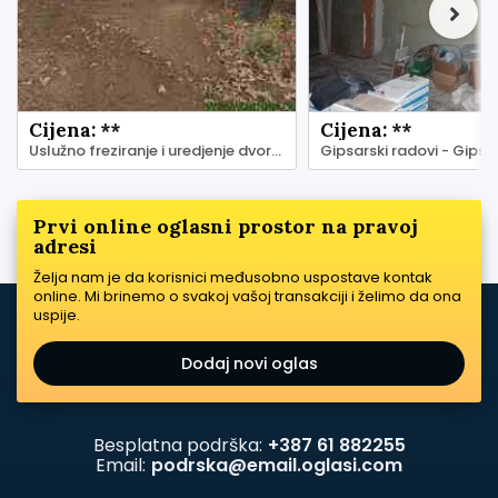
Cijena: **
Cijena: **
Uslužno freziranje i uredjenje dvorišta
Gipsarski radovi - Gips 
Prvi online oglasni prostor na pravoj
adresi
Želja nam je da korisnici međusobno uspostave kontak
online. Mi brinemo o svakoj vašoj transakciji i želimo da ona
uspije.
Dodaj novi oglas
Besplatna podrška:
+387 61 882255
Email:
podrska@email.oglasi.com