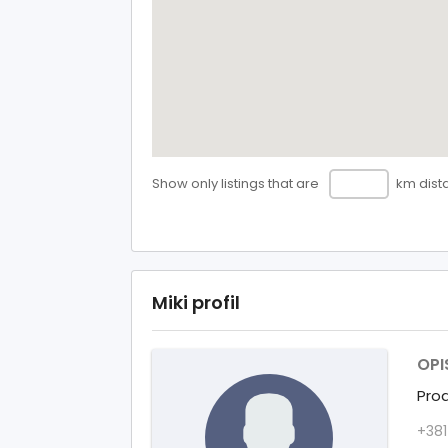
Show only listings that are
km dist
Miki profil
OPI
Prod
+381