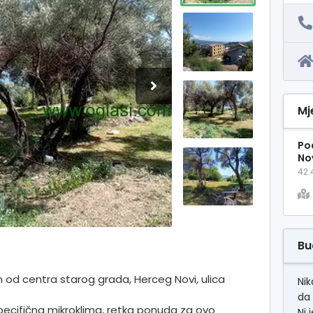
Mj
Po
No
42.
Bu
 od centra starog grada, Herceg Novi, ulica
Nik
da 
specifična mikroklima, retka ponuda za ovo
Ni 