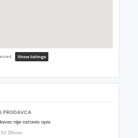
anced
Show listings
S PRODAVCA
avac nije ostavio opis
 63 281xxxx