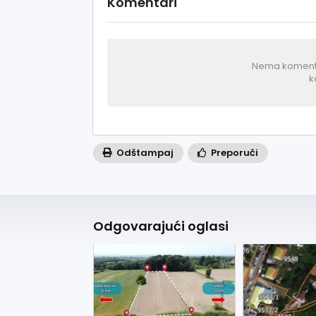
Komentari
Nema komentar
k
Odštampaj
Preporuči
Odgovarajući oglasi