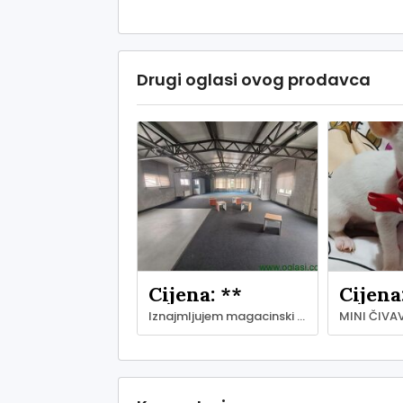
Drugi oglasi ovog prodavca
Cijena: **
Cijena
Iznajmljujem magacinski i kancelarijski prostor - Zemun
MINI ČIVA