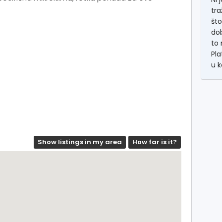
tra
što
dob
to 
Pla
u k
Show listings in my area
How far is it?