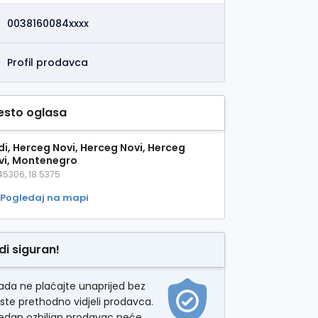
0038160084xxxx
Profil prodavca
esto oglasa
di, Herceg Novi, Herceg Novi, Herceg
vi, Montenegro
45306, 18.5375
Pogledaj na mapi
di siguran!
ada ne plaćajte unaprijed bez
ste prethodno vidjeli prodavca.
jedan ozbiljan prodavac neće