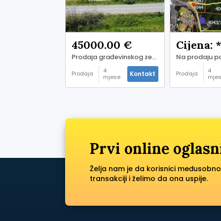
45000.00 €
Cijena: 
Prodaja građevinskog zemljista na magistralnom putu Beograd-Obrenovac-Šabac
4
4
Kontakt
Prodaja
Prodaja
mjese
mje
ci prije
ci pr
Prvi online oglasn
Želja nam je da korisnici međusobno
transakciji i želimo da ona uspije.