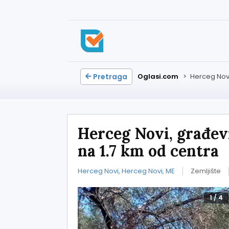
Pretraga
Oglasi.com
>
Herceg Nov
Herceg Novi, građev
na 1.7 km od centra
Herceg Novi, Herceg Novi, ME
Zemljište
1
/
4