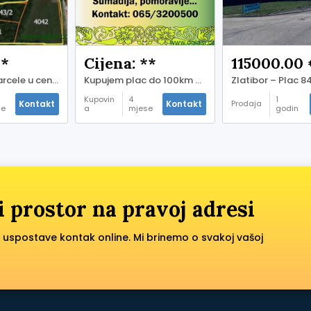
**
Cijena: **
115000.00
Na prodaju parcele u centru Ripnja, kod Maxija
Kupujem plac do 100km od Beograda, moze sa manjim objektom na njemu
Kupovin
4
1
Kontakt
Kontakt
Prodaja
se
a
mjese
godin
ije
ci prije
a prije
i prostor na pravoj adresi
 uspostave kontak online. Mi brinemo o svakoj vašoj