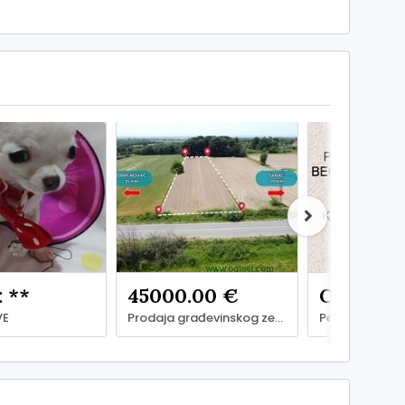
: **
45000.00 €
Cijena: *
VE
Prodaja građevinskog zemljista na magistralnom putu Beograd-Obrenovac-Šabac