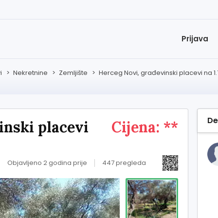
Prijava
i
>
Nekretnine
>
Zemljište
>
Herceg Novi, građevinski placevi na 1
De
inski placevi
Cijena: **
Objavljeno 2 godina prije
447 pregleda