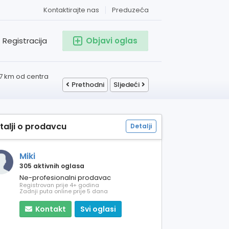
Kontaktirajte nas
Preduzeća
Registracija
Objavi oglas
.7 km od centra
Prethodni
Sljedeći
talji o prodavcu
Detalji
Miki
305 aktivnih oglasa
Ne-profesionalni prodavac
Registrovan prije 4+ godina
Zadnji puta online prije 5 dana
Kontakt
Svi oglasi