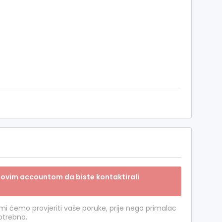
sa novim accountom da biste kontaktirali
 mi ćemo provjeriti vaše poruke, prije nego primalac
potrebno.