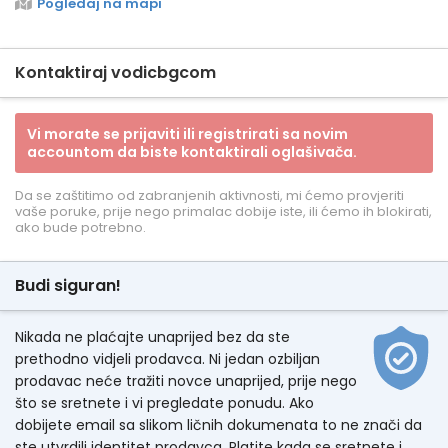
Pogledaj na mapi
Kontaktiraj vodicbgcom
Vi morate se prijaviti ili registrirati sa novim
accountom da biste kontaktirali oglašivača.
Da se zaštitimo od zabranjenih aktivnosti, mi ćemo provjeriti
vaše poruke, prije nego primalac dobije iste, ili ćemo ih blokirati,
ako bude potrebno.
Budi siguran!
Nikada ne plaćajte unaprijed bez da ste
prethodno vidjeli prodavca. Ni jedan ozbiljan
prodavac neće tražiti novce unaprijed, prije nego
što se sretnete i vi pregledate ponudu. Ako
dobijete email sa slikom ličnih dokumenata to ne znači da
ste utvrdili identitet prodavca. Platite kada se sretnete i