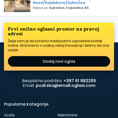
Nosa/Hajdukovo/Subotica
Nalazi se:
Subotica, Vojvodina, RS
Prvi online oglasni prostor na pravoj
adresi
Želja nam je da korisnici međusobno uspostave kontak
online. Mi brinemo o svakoj vašoj transakciji i želimo da ona
uspije.
Dodaj novi oglas
Besplatna podrška:
+387 61 882255
Email:
podrska@email.oglasi.com
Popularne kategorije
Vozila
Nekretnine