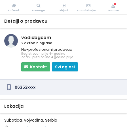
Početak
Pretraga
Objavi
Kontaktirajte Nas
Account
Detalji o prodavcu
vodicbgcom
2 aktivnih oglasa
Ne-profesionalni prodavac
Registrovan prije 4+ godina
Zadnji puta online 4 godina prije
Kontakt
Svi oglasi
06353xxxx
Lokacija
Subotica, Vojvodina, Serbia