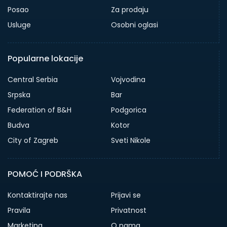
Posao
Za prodaju
Usluge
Osobni oglasi
Popularne lokacije
Central Serbia
Vojvodina
Srpska
Bar
Federation of B&H
Podgorica
Budva
Kotor
City of Zagreb
Sveti Nikole
POMOĆ I PODRŠKA
Kontaktirajte nas
Prijavi se
Pravila
Privatnost
Marketing
O nama