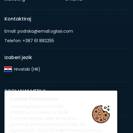
Kontaktiraj
Email: podrska@email.oglasi.com
Telefon: +387 61 882255
Izaberi jezik
Hrvatski (HR)‎
SOCIJALNI MEDIJI
Cookie Preferences
www.Oglasi.com koristi
kolačiće/cookies za bolje
funkcionisanje web stranice i
pravlino prikazivanje sadržaja na
Pretraga
Dodaj novi oglas
Preduzeća
oglasi.com. Vi korištenjem web stranice