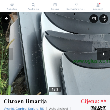
Početak
Pretraga
Objavi
Kontaktirajte Nas
Account
1
/
3
Citroen limarija
Cijena: **
Vranić, Central Serbia, RS
Autodijelovi