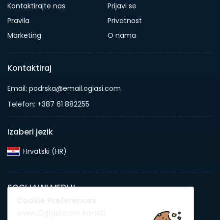
Kontaktirajte nas
Prijavi se
Pravila
Privatnost
Marketing
O nama
Kontaktiraj
Email: podrska@email.oglasi.com
Telefon: +387 61 882255
Izaberi jezik
Hrvatski (HR)‎
SOCIJALNI MEDIJI
Cookie Preferences
www.Oglasi.com koristi