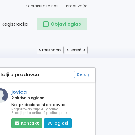
Kontaktirajte nas
Preduzeća
Registracija
Objavi oglas
Prethodni
Sljedeći
talji o prodavcu
Detalji
jovica
2 aktivnih oglasa
Ne-profesionalni prodavac
Registrovan prije 4+ godina
Zadnji puta online 4 godina prije
Kontakt
Svi oglasi