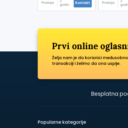
2
2
Kontakt
Prodaja
Prodaja
godin
godi
a prije
a pri
Prvi online oglasn
Želja nam je da korisnici međusobno
transakciji i želimo da ona uspije.
Besplatna po
Popularne kategorije