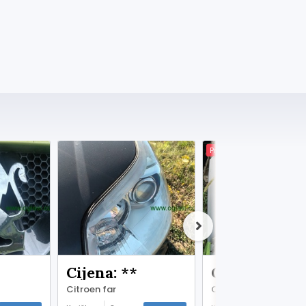
Premium
Cijena: **
Cijena: **
Citroen far
Citroen limarija