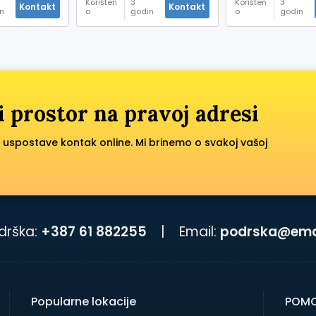
Korišten
3
Korišten
3
Kontakt
Kontakt
n
o
godin
o
godin
je
Prodaja
a prije
Prodaja
a prije
i prostor na pravoj adresi
 uspostave kontak online. Mi brinemo o svakoj vašoj
drška:
+387 61 882255
|
Email:
podrska@emai
Popularne lokacije
POMO