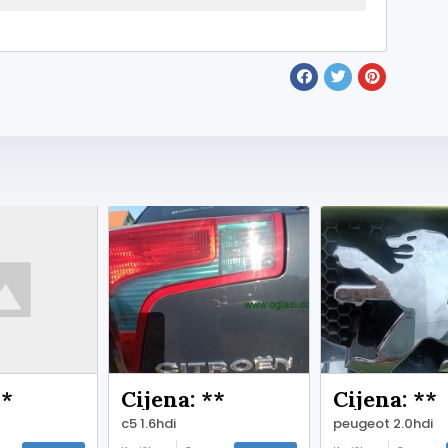
**
Cijena: **
Cijena: **
c5 1.6hdi
peugeot 2.0hdi