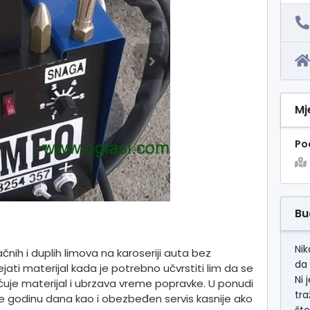
Mj
Po
Bu
Nik
čnih i duplih limova na karoseriji auta bez
da 
ati materijal kada je potrebno učvrstiti lim da se
Ni 
ćuje materijal i ubrzava vreme popravke. U ponudi
tra
e godinu dana kao i obezbeđen servis kasnije ako