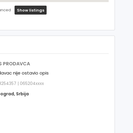
anced
Show listings
S PRODAVCA
avac nije ostavio opis
254357 | 065204xxxx
ograd, Srbija