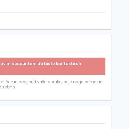
sa novim accountom da biste kontaktirali
 mi ćemo provjeriti vaše poruke, prije nego primalac
potrebno.