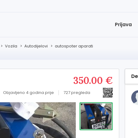
Prijava
>
Vozila
>
Autodijelovi
>
autospoter aparati
De
350.00 €
Objavljeno 4 godina prije
727 pregleda