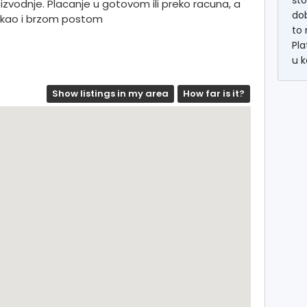
što
zvodnje. Placanje u gotovom ili preko racuna, a
dob
, kao i brzom postom
to 
Pla
u k
Show listings in my area
How far is it?