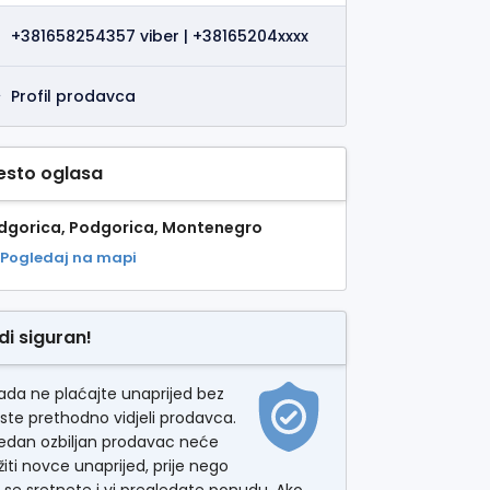
+381658254357 viber | +38165204xxxx
Profil prodavca
esto oglasa
dgorica, Podgorica, Montenegro
Pogledaj na mapi
di siguran!
ada ne plaćajte unaprijed bez
ste prethodno vidjeli prodavca.
jedan ozbiljan prodavac neće
žiti novce unaprijed, prije nego