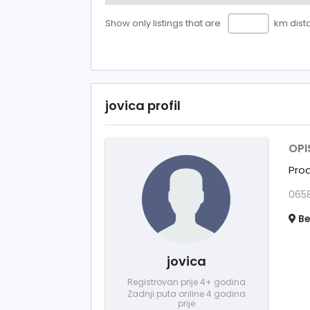
Show only listings that are
km dist
jovica profil
OPI
Prod
0658
Be
jovica
Registrovan prije 4+ godina
Zadnji puta online 4 godina
prije