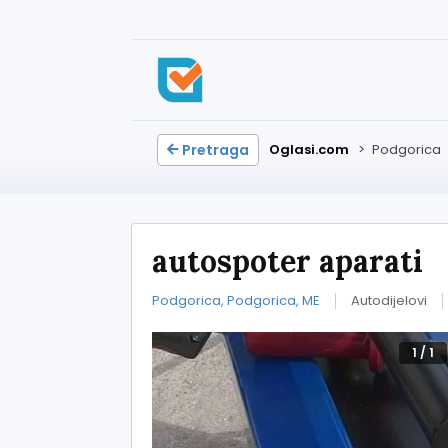
Pretraga
Oglasi.com
>
Podgorica
autospoter aparati
Podgorica, Podgorica, ME
Autodijelovi
1
/
1