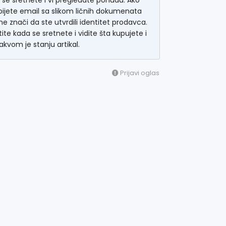
 se sretnete i vi pregledate ponudu. Ako
ijete email sa slikom ličnih dokumenata
ne znači da ste utvrdili identitet prodavca.
tite kada se sretnete i vidite šta kupujete i
akvom je stanju artikal.
Prijavi oglas