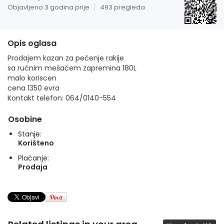
Objavljeno 3 godina prije
493 pregleda
Opis oglasa
Prodajem kazan za pečenje rakije
sa rućnim mešačem zapremina 180L
malo koriscen
cena 1350 evra
Kontakt telefon: 064/0140-554
Osobine
Stanje:
Korišteno
Plaćanje:
Prodaja