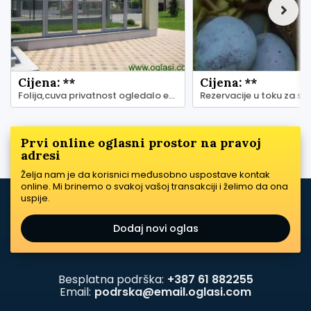
Cijena: **
Cijena: **
Folija,cuva privatnost ogledalo efektom
Prvi online oglasni prostor na pravoj
adresi
Želja nam je da korisnici međusobno uspostave kontak
online. Mi brinemo o svakoj vašoj transakciji i želimo da ona
uspije.
Dodaj novi oglas
Besplatna podrška:
+387 61 882255
Email:
podrska@email.oglasi.com