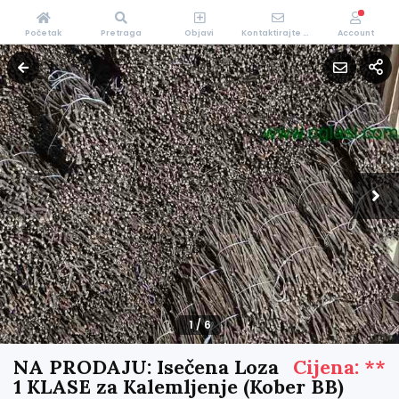
Početak
Pretraga
Objavi
Kontaktirajte Nas
Account
1
/
6
NA PRODAJU: Isečena Loza
Cijena: **
1 KLASE za Kalemljenje (Kober BB)