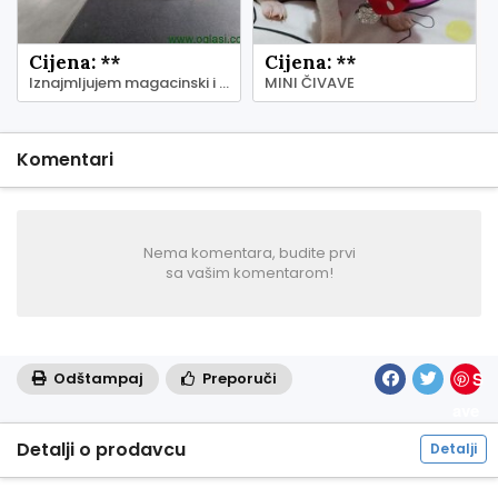
Cijena: **
Cijena: **
Iznajmljujem magacinski i kancelarijski prostor - Zemun
MINI ČIVAVE
Komentari
Nema komentara, budite prvi
sa vašim komentarom!
S
Odštampaj
Preporuči
ave
Detalji o prodavcu
Detalji