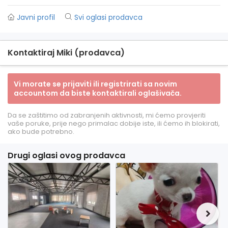
Javni profil
Svi oglasi prodavca
Kontaktiraj Miki (prodavca)
Vi morate se prijaviti ili registrirati sa novim
accountom da biste kontaktirali oglašivača.
Da se zaštitimo od zabranjenih aktivnosti, mi ćemo provjeriti
vaše poruke, prije nego primalac dobije iste, ili ćemo ih blokirati,
ako bude potrebno.
Drugi oglasi ovog prodavca