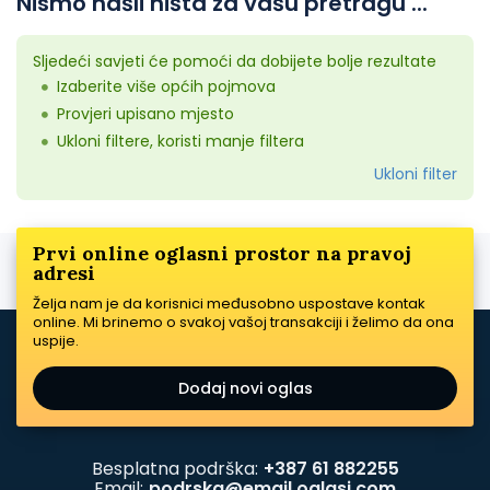
Nismo našli ništa za vašu pretragu ...
Sljedeći savjeti će pomoći da dobijete bolje rezultate
Izaberite više općih pojmova
Provjeri upisano mjesto
Ukloni filtere, koristi manje filtera
Ukloni filter
Prvi online oglasni prostor na pravoj
adresi
Želja nam je da korisnici međusobno uspostave kontak
online. Mi brinemo o svakoj vašoj transakciji i želimo da ona
uspije.
Dodaj novi oglas
Besplatna podrška:
+387 61 882255
Email:
podrska@email.oglasi.com