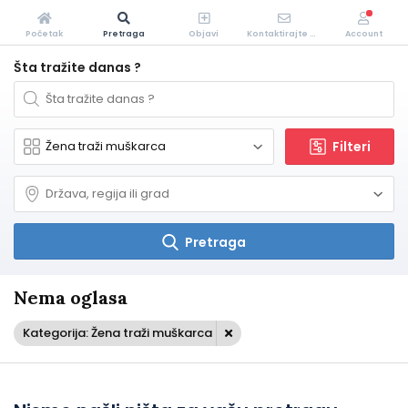
Početak
Pretraga
Objavi
Kontaktirajte Nas
Account
Šta tražite danas ?
Filteri
Pretraga
Nema oglasa
Kategorija: Žena traži muškarca