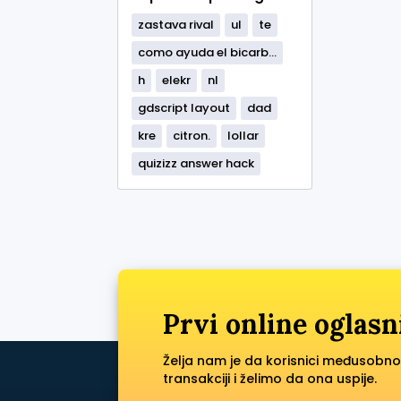
zastava rival
ul
te
como ayuda el bicarb...
h
elekr
nl
gdscript layout
dad
kre
citron.
lollar
quizizz answer hack
Prvi online oglasn
Želja nam je da korisnici međusobno
transakciji i želimo da ona uspije.