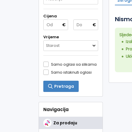
Svi ogl
Cijena
Nismo
€
€
Sljede
Vrijeme
Iz
Starost
Pro
Ukl
Samo oglasi sa slikama
Samo istaknuti oglasi
Pretraga
Navigacija
Za prodaju