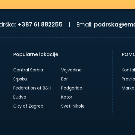
drška:
+387 61 882255
|
Email:
podrska@emai
Popularne lokacije
POMO
Central Serbia
Vojvodina
Kontak
Srpska
Bar
Pravil
Federation of B&H
Podgorica
Marke
Budva
Kotor
City of Zagreb
Sveti Nikole