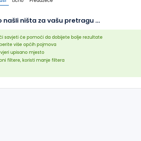
asi
Lično
Preduzeće
 našli ništa za vašu pretragu ...
ći savjeti će pomoći da dobijete bolje rezultate
aberite više općih pojmova
vjeri upisano mjesto
oni filtere, koristi manje filtera