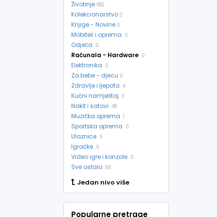
Životinje
582
Kolekcionarstvo
2
Knjige - Novine
0
Mobiteli i oprema
0
Odjeća
0
Računala - Hardware
0
Elektronika
0
Za bebe - djecu
0
Zdravlje i ljepota
4
Kućni namještaj
3
Nakit i satovi
48
Muzička oprema
1
Sportska oprema
0
Ulaznice
0
Igračke
0
Video igre i konzole
0
Sve ostalo
56
Jedan nivo više
Popularne pretrage