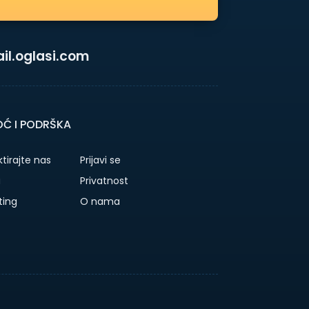
l.oglasi.com
Ć I PODRŠKA
tirajte nas
Prijavi se
a
Privatnost
ting
O nama