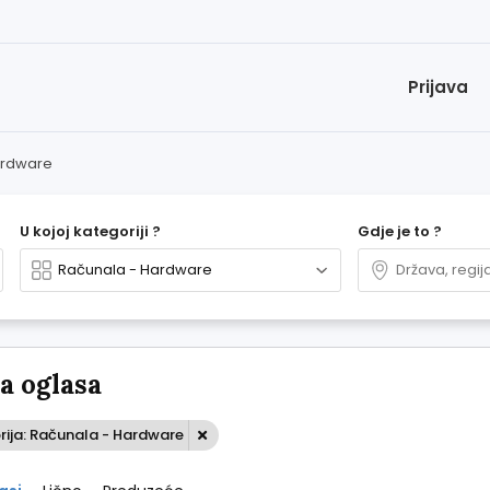
Prijava
ardware
U kojoj kategoriji ?
Gdje je to ?
 oglasa
rija: Računala - Hardware