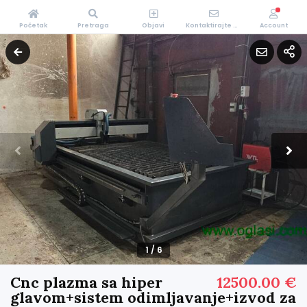
Početak
Pretraga
Objavi
Kontaktirajte Nas
Account
1
/
6
Cnc plazma sa hiper
12500.00 €
glavom+sistem odimljavanje+izvod za