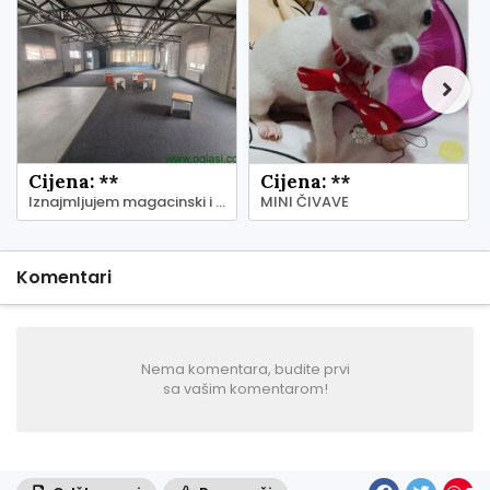
Cijena: **
Cijena: **
Iznajmljujem magacinski i kancelarijski prostor - Zemun
MINI ČIVAVE
Komentari
Nema komentara, budite prvi
sa vašim komentarom!