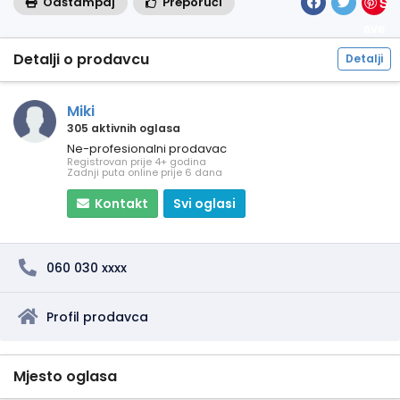
S
Odštampaj
Preporuči
ave
Detalji o prodavcu
Detalji
Miki
305 aktivnih oglasa
Ne-profesionalni prodavac
Registrovan prije 4+ godina
Zadnji puta online prije 6 dana
Kontakt
Svi oglasi
060 030 xxxx
Profil prodavca
Mjesto oglasa