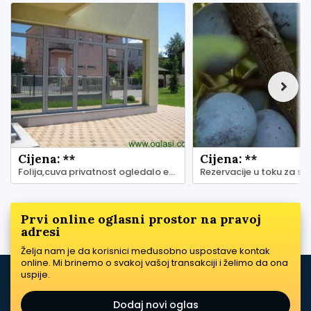
Cijena: **
Cijena: **
Folija,cuva privatnost ogledalo efektom
Prvi online oglasni prostor na pravoj
adresi
Želja nam je da korisnici međusobno uspostave kontak
online. Mi brinemo o svakoj vašoj transakciji i želimo da ona
uspije.
Dodaj novi oglas