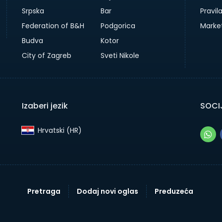
Srpska
Bar
Pravil
Federation of B&H
Podgorica
Marke
Budva
Kotor
City of Zagreb
Sveti Nikole
Izaberi jezik
SOCIJ
Hrvatski (HR)‎
Pretraga
Dodaj novi oglas
Preduzeća