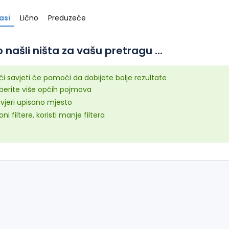
asi
Lično
Preduzeće
 našli ništa za vašu pretragu ...
ći savjeti će pomoći da dobijete bolje rezultate
aberite više općih pojmova
vjeri upisano mjesto
oni filtere, koristi manje filtera