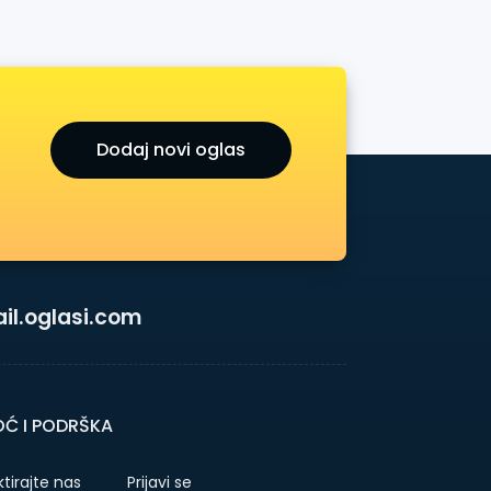
Dodaj novi oglas
l.oglasi.com
Ć I PODRŠKA
tirajte nas
Prijavi se