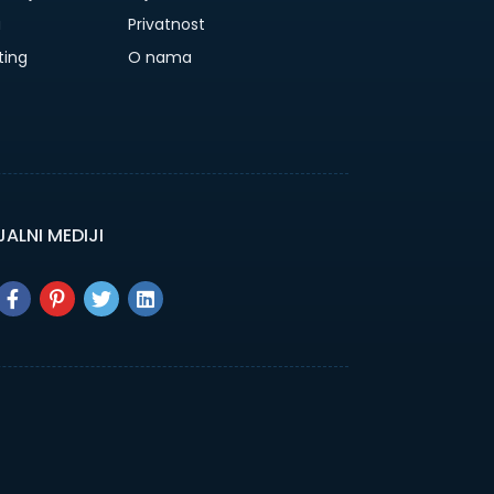
a
Privatnost
ting
O nama
ALNI MEDIJI