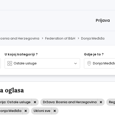
Prijava
Bosnia and Herzegovina
>
Federation of B&H
>
Donja Međiđa
U kojoj kategoriji ?
Gdje je to ?
 oglasa
ija: Ostale usluge
Država: Bosnia and Herzegovina
Reg
Donja Međiđa
Ukloni sve