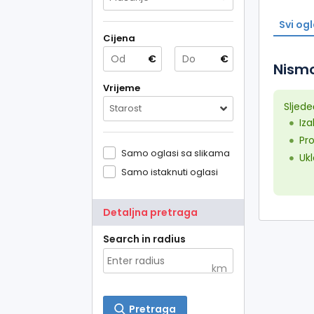
Svi ogl
Cijena
€
€
Nismo
Vrijeme
Sljede
Starost
Iz
Pro
Samo oglasi sa slikama
Ukl
Samo istaknuti oglasi
Detaljna pretraga
Search in radius
km
Pretraga