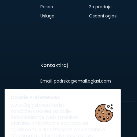
Posao
Za prodaju
Usluge
Osobni oglasi
Kontaktiraj
Email: podrska@email.oglasi.com
Telefon: +387 61 882255
Cookie Preferences
www.Oglasi.com koristi
kolačiće/cookies za bolje
funkcionisanje web stranice i
pravlino prikazivanje sadržaja na
oglasi.com. Vi korištenjem web stranice
Oglasi.com prihvatate naše uslove