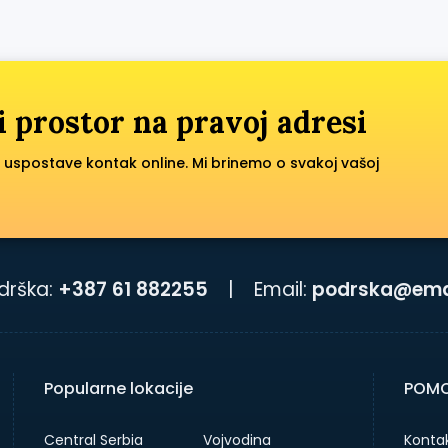
i prostor na pravoj adresi
 uspostave kontak online. Mi brinemo o svakoj vašoj
drška:
+387 61 882255
|
Email:
podrska@emai
Popularne lokacije
POMO
Central Serbia
Vojvodina
Kontak