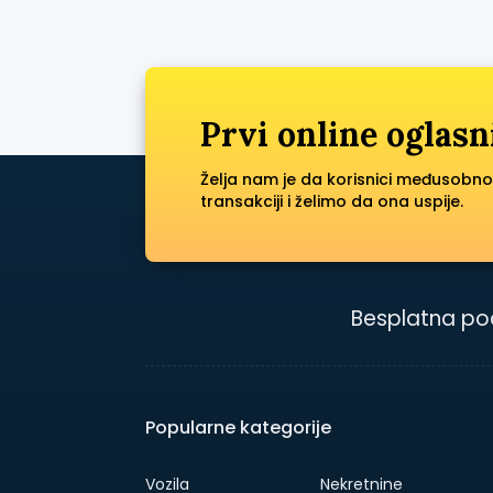
Prvi online oglasn
Želja nam je da korisnici međusobno
transakciji i želimo da ona uspije.
Besplatna po
Popularne kategorije
Vozila
Nekretnine