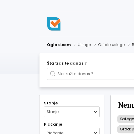
Oglasi.com
>
Usluge
>
Ostale usluge
>
Šta tražite danas ?
Stanje
Nema
Stanje
Kategor
Plaćanje
Grad: 
Plaćanje