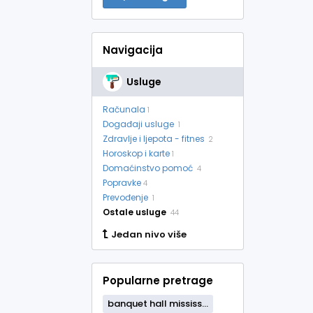
Navigacija
Usluge
Računala
1
Događaji usluge
1
Zdravlje i ljepota - fitnes
2
Horoskop i karte
1
Domaćinstvo pomoć
4
Popravke
4
Prevođenje
1
Ostale usluge
44
Jedan nivo više
Popularne pretrage
banquet hall mississ...