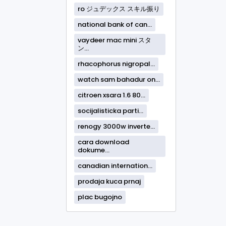
ro ジュデックス スキル振り
national bank of can...
vaydeer mac mini スタ
ン...
rhacophorus nigropal...
watch sam bahadur on...
citroen xsara 1.6 80...
socijalisticka parti...
renogy 3000w inverte...
cara download
dokume...
canadian internation...
prodaja kuca prnaj
plac bugojno