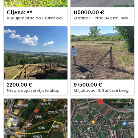
Cijena: **
115000.00 €
Kupujem plac do 100km od Beograda, moze sa manjim objektom na njemu
Zlatibor – Plac 842 m², naselje Potoci
2200.00 €
97500.00 €
Na prodaju zemljiste ukupne povrsine 80 ari, Tometino polje - Divčibare
Miljakovac III, Sunčani breg, 580 m2 + 1/6 suvlasništvo puta