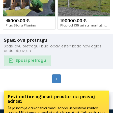
45000.00 €
190000.00 €
Plac Stara Planina
Plac od 135 ari sa montažnom kućom – sa 250 šljive stare 10 god u Ugrinovcima/Bg
Spasi ovu pretragu
Spasi ovu pretragu i budi obaviješten kada novi oglasi
budu objavljeni.
Spasi pretragu
1
Prvi online oglasni prostor na pravoj
adresi
Želja nam je da korisnici međusobno uspostave kontak
online. Mi brinemo o svakoj vašoj transakciji i želimo da ona