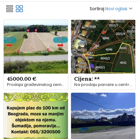
Sortiraj
Novi oglasi
45000.00 €
Cijena: **
Prodaja građevinskog zemljista na magistralnom putu Beograd-Obrenovac-Šabac
Na prodaju parcele u centru Ripnja, kod Maxija