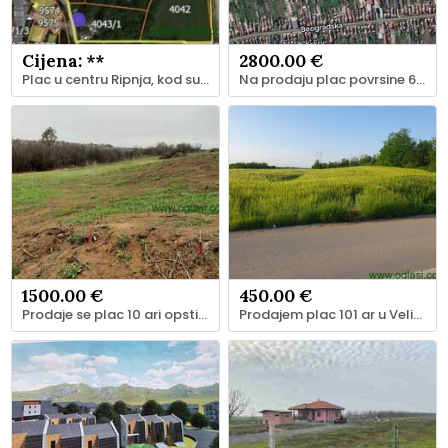
Cijena: **
2800.00 €
Plac u centru Ripnja, kod supermarketa MAXI
Na prodaju plac povrsine 64 ara, Ugrinovci
1500.00 €
450.00 €
Prodaje se plac 10 ari opstina Čukarica, mesto Velika Moštanica
Prodajem plac 101 ar u Velikoj Moštanici opština Čukarica 15min od Beograda