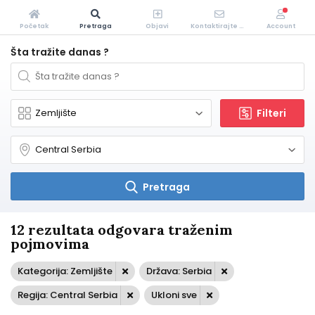
Početak
Pretraga
Objavi
Kontaktirajte Nas
Account
Šta tražite danas ?
Filteri
Pretraga
12 rezultata odgovara traženim
pojmovima
Kategorija: Zemljište
Država: Serbia
Regija: Central Serbia
Ukloni sve