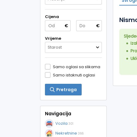
Svi ogl
Cijena
Nismo
€
€
Sljede
Vrijeme
Iz
Starost
Pro
Ukl
Samo oglasi sa slikama
Samo istaknuti oglasi
Pretraga
Navigacija
Vozila
301
Nekretnine
366