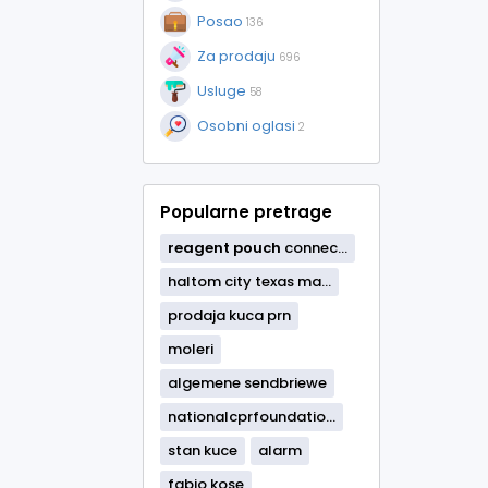
Posao
136
Za prodaju
696
Usluge
58
Osobni oglasi
2
Popularne pretrage
reagent
pouch
connec...
haltom city texas ma...
prodaja kuca prn
moleri
algemene sendbriewe
nationalcprfoundatio...
stan kuce
alarm
fabio kose