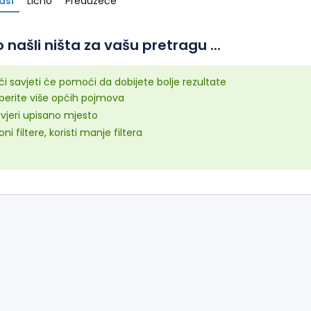
asi
Lično
Preduzeće
 našli ništa za vašu pretragu ...
ći savjeti će pomoći da dobijete bolje rezultate
aberite više općih pojmova
vjeri upisano mjesto
oni filtere, koristi manje filtera