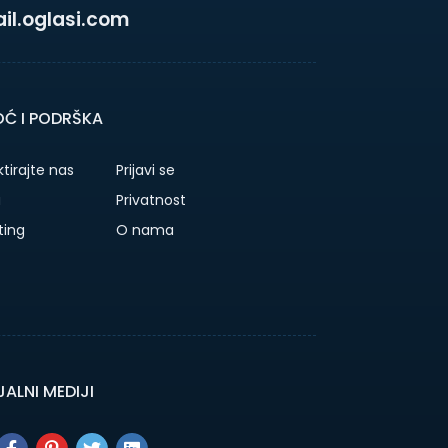
l.oglasi.com
Ć I PODRŠKA
tirajte nas
Prijavi se
a
Privatnost
ting
O nama
ALNI MEDIJI