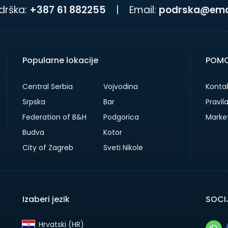
drška:
+387 61 882255
|
Email:
podrska@emai
Popularne lokacije
POMO
Central Serbia
Vojvodina
Kontak
Srpska
Bar
Pravil
Federation of B&H
Podgorica
Marke
Budva
Kotor
City of Zagreb
Sveti Nikole
Izaberi jezik
SOCIJ
Hrvatski (HR)‎