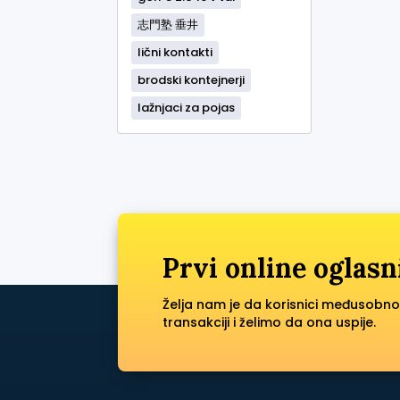
志門塾 垂井
lični kontakti
brodski kontejnerji
lažnjaci za pojas
Prvi online oglasn
Želja nam je da korisnici međusobno
transakciji i želimo da ona uspije.