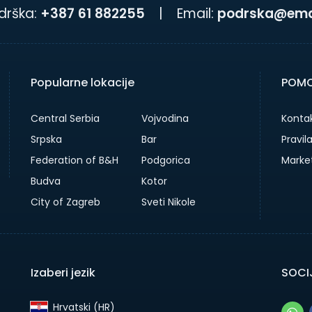
drška:
+387 61 882255
|
Email:
podrska@emai
Popularne lokacije
POMO
Central Serbia
Vojvodina
Kontak
Srpska
Bar
Pravil
Federation of B&H
Podgorica
Marke
Budva
Kotor
City of Zagreb
Sveti Nikole
Izaberi jezik
SOCIJ
Hrvatski (HR)‎