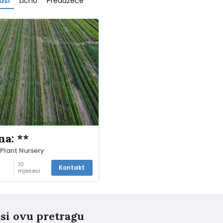
asi
Lično
Preduzeće
na: **
 Plant Nursery
10
Kontakt
mjeseci
prije
si ovu pretragu