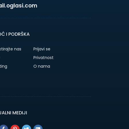
l.oglasi.com
Ć I PODRŠKA
tirajte nas
Prijavi se
a
Privatnost
ting
O nama
ALNI MEDIJI