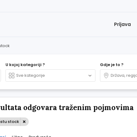
Prijava
 stock
U kojoj kategoriji ?
Gdje je to ?
zultata odgovara traženim pojmovima
mstu stock