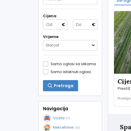
Svi ogl
Cijena
€
€
Vrijeme
Starost
Samo oglasi sa slikama
Samo istaknuti oglasi
Cije
Pretraga
Prestiž
Prodaja
Navigacija
Vozila
301
Spa
Nekretnine
366